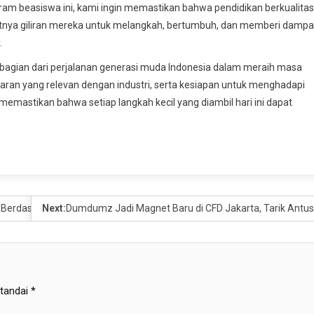
am beasiswa ini, kami ingin memastikan bahwa pendidikan berkualitas
aatnya giliran mereka untuk melangkah, bertumbuh, dan memberi damp
.
adi bagian dari perjalanan generasi muda Indonesia dalam meraih masa
aran yang relevan dengan industri, serta kesiapan untuk menghadapi
memastikan bahwa setiap langkah kecil yang diambil hari ini dapat
 Berdasarkan Fakta, Bukan Opini
Next:
Dumdumz Jadi Magnet Baru di CFD Jakarta, Tarik Ant
itandai
*