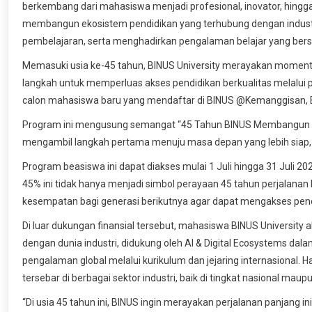
berkembang dari mahasiswa menjadi profesional, inovator, hingga
membangun ekosistem pendidikan yang terhubung dengan industr
pembelajaran, serta menghadirkan pengalaman belajar yang bers
Memasuki usia ke-45 tahun, BINUS University merayakan momentum 
langkah untuk memperluas akses pendidikan berkualitas melalui 
calon mahasiswa baru yang mendaftar di BINUS @Kemanggisan, 
Program ini mengusung semangat “45 Tahun BINUS Membangun Ma
mengambil langkah pertama menuju masa depan yang lebih siap, 
Program beasiswa ini dapat diakses mulai 1 Juli hingga 31 Juli 2
45% ini tidak hanya menjadi simbol perayaan 45 tahun perjalana
kesempatan bagi generasi berikutnya agar dapat mengakses pendi
Di luar dukungan finansial tersebut, mahasiswa BINUS University
dengan dunia industri, didukung oleh AI & Digital Ecosystems d
pengalaman global melalui kurikulum dan jejaring internasional. Ha
tersebar di berbagai sektor industri, baik di tingkat nasional maupu
“Di usia 45 tahun ini, BINUS ingin merayakan perjalanan panjang 