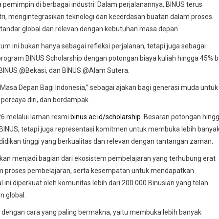
 pemimpin di berbagai industri. Dalam perjalanannya, BINUS terus
i, mengintegrasikan teknologi dan kecerdasan buatan dalam proses
tandar global dan relevan dengan kebutuhan masa depan.
ini bukan hanya sebagai refleksi perjalanan, tetapi juga sebagai
program BINUS Scholarship dengan potongan biaya kuliah hingga 45% b
BINUS @Bekasi, dan BINUS @Alam Sutera.
sa Depan Bagi Indonesia,” sebagai ajakan bagi generasi muda untuk
percaya diri, dan berdampak.
026 melalui laman resmi
binus.ac.id/scholarship
. Besaran potongan hing
n BINUS, tetapi juga representasi komitmen untuk membuka lebih banya
dikan tinggi yang berkualitas dan relevan dengan tantangan zaman.
 akan menjadi bagian dari ekosistem pembelajaran yang terhubung erat
alam proses pembelajaran, serta kesempatan untuk mendapatkan
l ini diperkuat oleh komunitas lebih dari 200.000 Binusian yang telah
n global.
ini dengan cara yang paling bermakna, yaitu membuka lebih banyak