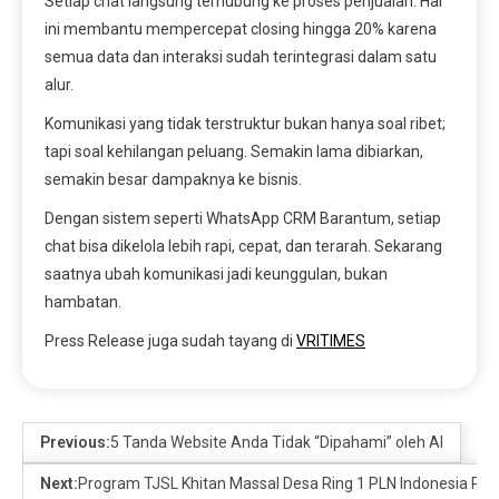
Setiap chat langsung terhubung ke proses penjualan. Hal
ini membantu mempercepat closing hingga 20% karena
semua data dan interaksi sudah terintegrasi dalam satu
alur.
Komunikasi yang tidak terstruktur bukan hanya soal ribet;
tapi soal kehilangan peluang. Semakin lama dibiarkan,
semakin besar dampaknya ke bisnis.
Dengan sistem seperti WhatsApp CRM Barantum, setiap
chat bisa dikelola lebih rapi, cepat, dan terarah. Sekarang
saatnya ubah komunikasi jadi keunggulan, bukan
hambatan.
Press Release juga sudah tayang di
VRITIMES
Previous:
5 Tanda Website Anda Tidak “Dipahami” oleh AI
Next:
Program TJSL Khitan Massal Desa Ring 1 PLN Indonesia Po