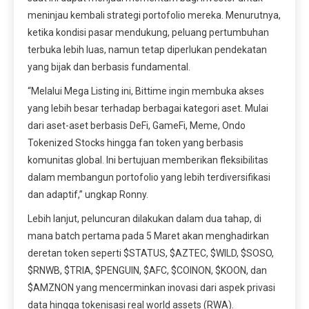
meninjau kembali strategi portofolio mereka. Menurutnya,
ketika kondisi pasar mendukung, peluang pertumbuhan
terbuka lebih luas, namun tetap diperlukan pendekatan
yang bijak dan berbasis fundamental.
“Melalui Mega Listing ini, Bittime ingin membuka akses
yang lebih besar terhadap berbagai kategori aset. Mulai
dari aset-aset berbasis DeFi, GameFi, Meme, Ondo
Tokenized Stocks hingga fan token yang berbasis
komunitas global. Ini bertujuan memberikan fleksibilitas
dalam membangun portofolio yang lebih terdiversifikasi
dan adaptif,” ungkap Ronny.
Lebih lanjut, peluncuran dilakukan dalam dua tahap, di
mana batch pertama pada 5 Maret akan menghadirkan
deretan token seperti $STATUS, $AZTEC, $WILD, $SOSO,
$RNWB, $TRIA, $PENGUIN, $AFC, $COINON, $KOON, dan
$AMZNON yang mencerminkan inovasi dari aspek privasi
data hingga tokenisasi real world assets (RWA).