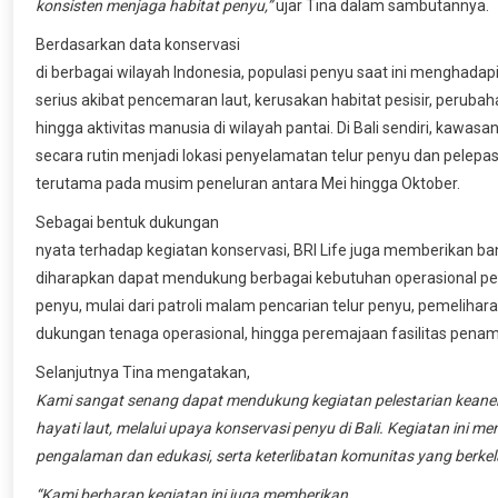
konsisten menjaga habitat penyu,”
ujar Tina dalam sambutannya.
Berdasarkan data konservasi
di berbagai wilayah Indonesia, populasi penyu saat ini menghada
serius akibat pencemaran laut, kerusakan habitat pesisir, perubaha
hingga aktivitas manusia di wilayah pantai. Di Bali sendiri, kawasa
secara rutin menjadi lokasi penyelamatan telur penyu dan pelepas
terutama pada musim peneluran antara Mei hingga Oktober.
Sebagai bentuk dukungan
nyata terhadap kegiatan konservasi, BRI Life juga memberikan b
diharapkan dapat mendukung berbagai kebutuhan operasional pe
penyu, mulai dari patroli malam pencarian telur penyu, pemelihara
dukungan tenaga operasional, hingga peremajaan fasilitas pena
Selanjutnya Tina mengatakan,
Kami sangat senang dapat mendukung kegiatan pelestarian kea
hayati laut, melalui upaya konservasi penyu di Bali. Kegiatan ini
pengalaman dan edukasi, serta keterlibatan komunitas yang berkel
“Kami berharap kegiatan ini juga memberikan