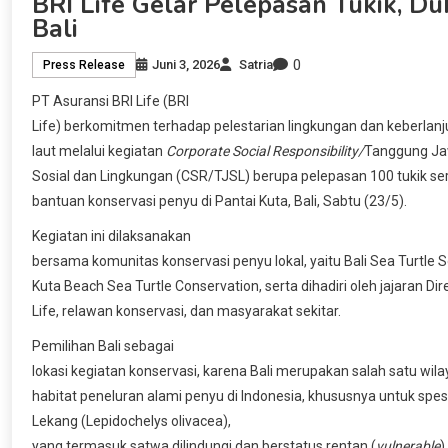
BRI Life Gelar Pelepasan Tukik, D
Bali
0
Juni 3, 2026
Satria
Press Release
PT Asuransi BRI Life (BRI
Life) berkomitmen terhadap pelestarian lingkungan dan keberlan
laut melalui kegiatan
Corporate Social Responsibility/
Tanggung J
Sosial dan Lingkungan (CSR/TJSL) berupa pelepasan 100 tukik se
bantuan konservasi penyu di Pantai Kuta, Bali, Sabtu (23/5).
Kegiatan ini dilaksanakan
bersama komunitas konservasi penyu lokal, yaitu Bali Sea Turtle S
Kuta Beach Sea Turtle Conservation, serta dihadiri oleh jajaran Dir
Life, relawan konservasi, dan masyarakat sekitar.
Pemilihan Bali sebagai
lokasi kegiatan konservasi, karena Bali merupakan salah satu wil
habitat peneluran alami penyu di Indonesia, khususnya untuk spe
Lekang (Lepidochelys olivacea),
yang termasuk satwa dilindungi dan berstatus rentan (
vulnerable
)