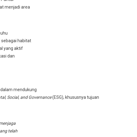
at menjadi area
 suhu
 sebagai habitat
l yang aktif
kasi dan
an dalam mendukung
al, Social, and Governance
(ESG), khususnya tujuan
a menjaga
ang telah