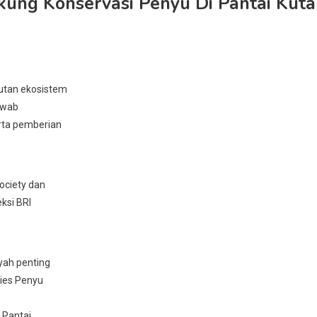
ukung Konservasi Penyu Di Pantai Kuta
jutan ekosistem
awab
rta pemberian
ociety dan
eksi BRI
ayah penting
sies Penyu
. Pantai