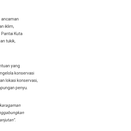
pi ancaman
n iklim,
n Pantai Kuta
an tukik,
antuan yang
ngelola konservasi
an lokasi konservasi,
mpungan penyu.
nekaragaman
 menggabungkan
anjutan”.