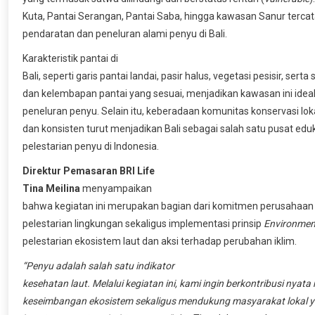
Kuta, Pantai Serangan, Pantai Saba, hingga kawasan Sanur tercat
pendaratan dan peneluran alami penyu di Bali.
Karakteristik pantai di
Bali, seperti garis pantai landai, pasir halus, vegetasi pesisir, serta
dan kelembapan pantai yang sesuai, menjadikan kawasan ini ideal
peneluran penyu. Selain itu, keberadaan komunitas konservasi loka
dan konsisten turut menjadikan Bali sebagai salah satu pusat edu
pelestarian penyu di Indonesia.
Direktur Pemasaran BRI Life
Tina Meilina
menyampaikan
bahwa kegiatan ini merupakan bagian dari komitmen perusaha
pelestarian lingkungan sekaligus implementasi prinsip
Environment
pelestarian ekosistem laut dan aksi terhadap perubahan iklim.
“Penyu adalah salah satu indikator
kesehatan laut. Melalui kegiatan ini, kami ingin berkontribusi nyat
keseimbangan ekosistem sekaligus mendukung masyarakat lokal y