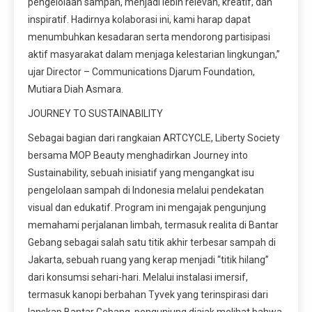
pengelolaan sampah, menjadi lebih relevan, kreatif, dan
inspiratif. Hadirnya kolaborasi ini, kami harap dapat
menumbuhkan kesadaran serta mendorong partisipasi
aktif masyarakat dalam menjaga kelestarian lingkungan,”
ujar Director – Communications Djarum Foundation,
Mutiara Diah Asmara.
JOURNEY TO SUSTAINABILITY
Sebagai bagian dari rangkaian ARTCYCLE, Liberty Society
bersama MOP Beauty menghadirkan Journey into
Sustainability, sebuah inisiatif yang mengangkat isu
pengelolaan sampah di Indonesia melalui pendekatan
visual dan edukatif. Program ini mengajak pengunjung
memahami perjalanan limbah, termasuk realita di Bantar
Gebang sebagai salah satu titik akhir terbesar sampah di
Jakarta, sebuah ruang yang kerap menjadi “titik hilang”
dari konsumsi sehari-hari. Melalui instalasi imersif,
termasuk kanopi berbahan Tyvek yang terinspirasi dari