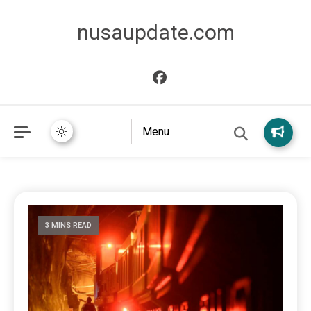
nusaupdate.com
Menu
3 MINS READ