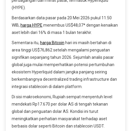
perdagangan dan minat pasar, termasuk Hyperliquid
(HYPE).
Berdasarkan data pasar pada 20 Mei 2026 pukul 11.50
WIB,
harga HYPE
menembus US$48,07* dengan kenaikan
aset lebih dari 16% di masa 1 bulan terakhir.
Sementara itu,
harga Bitcoin
hari ini masih bertahan di
area tinggi US$76,862 setelah mengalami penguatan
signifikan sepanjang tahun 2026. Sejumlah analis pasar
global juga mulai memperhatikan potensi pertumbuhan
ekosistem Hyperliquid dalam jangka panjang seiring
berkembangnya decentralized trading infrastructure dan
integrasi stablecoin di dalam platform.
Di sisi makroekonomi, Rupiah sempat menyentuh level
mendekati Rp17.670 per dolar AS di tengah tekanan
global dan penguatan dolar AS. Kondisi ini turut
meningkatkan perhatian masyarakat terhadap aset
berbasis dolar seperti Bitcoin dan stablecoin USDT.