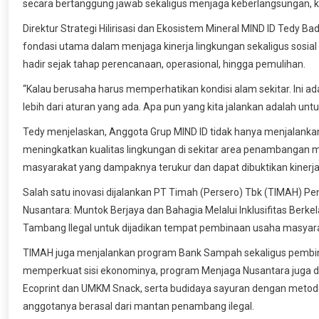
secara bertanggung jawab sekaligus menjaga keberlangsungan, kes
Direktur Strategi Hilirisasi dan Ekosistem Mineral MIND ID Ted
fondasi utama dalam menjaga kinerja lingkungan sekaligus sosial 
hadir sejak tahap perencanaan, operasional, hingga pemulihan.
“Kalau berusaha harus memperhatikan kondisi alam sekitar. Ini 
lebih dari aturan yang ada. Apa pun yang kita jalankan adalah untu
Tedy menjelaskan, Anggota Grup MIND ID tidak hanya menjalanka
meningkatkan kualitas lingkungan di sekitar area penambangan m
masyarakat yang dampaknya terukur dan dapat dibuktikan kinerj
Salah satu inovasi dijalankan PT Timah (Persero) Tbk (TIMAH) 
Nusantara: Muntok Berjaya dan Bahagia Melalui Inklusifitas Berk
Tambang Ilegal untuk dijadikan tempat pembinaan usaha masya
TIMAH juga menjalankan program Bank Sampah sekaligus pembin
memperkuat sisi ekonominya, program Menjaga Nusantara juga di
Ecoprint dan UMKM Snack, serta budidaya sayuran dengan metod
anggotanya berasal dari mantan penambang ilegal.