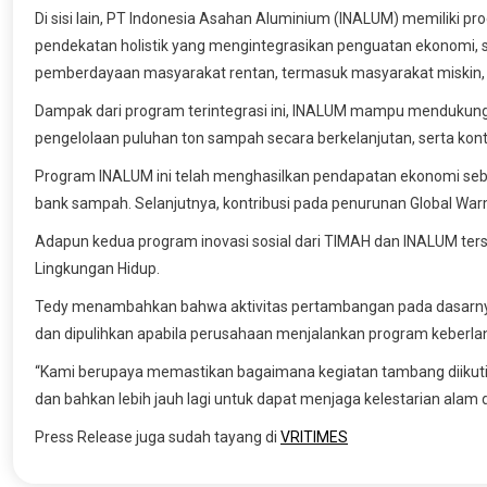
Di sisi lain, PT Indonesia Asahan Aluminium (INALUM) memiliki p
pendekatan holistik yang mengintegrasikan penguatan ekonomi, so
pemberdayaan masyarakat rentan, termasuk masyarakat miskin, 
Dampak dari program terintegrasi ini, INALUM mampu mendukung 
pengelolaan puluhan ton sampah secara berkelanjutan, serta kon
Program INALUM ini telah menghasilkan pendapatan ekonomi sebe
bank sampah. Selanjutnya, kontribusi pada penurunan Global War
Adapun kedua program inovasi sosial dari TIMAH dan INALUM te
Lingkungan Hidup.
Tedy menambahkan bahwa aktivitas pertambangan pada dasarn
dan dipulihkan apabila perusahaan menjalankan program keberlan
“Kami berupaya memastikan bagaimana kegiatan tambang diikuti
dan bahkan lebih jauh lagi untuk dapat menjaga kelestarian alam d
Press Release juga sudah tayang di
VRITIMES