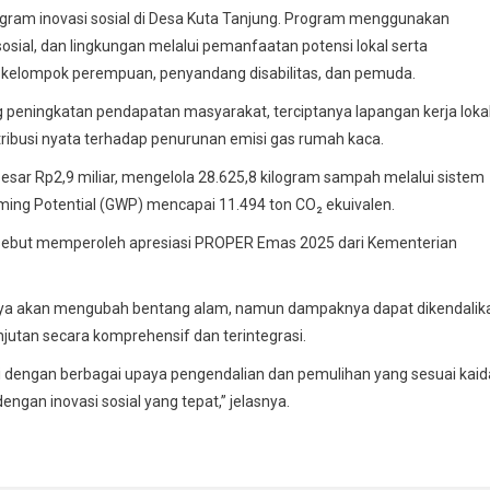
rogram inovasi sosial di Desa Kuta Tanjung. Program menggunakan
sial, dan lingkungan melalui pemanfaatan potensi lokal serta
kelompok perempuan, penyandang disabilitas, dan pemuda.
peningkatan pendapatan masyarakat, terciptanya lapangan kerja lokal
tribusi nyata terhadap penurunan emisi gas rumah kaca.
sar Rp2,9 miliar, mengelola 28.625,8 kilogram sampah melalui sistem
ming Potential (GWP) mencapai 11.494 ton CO₂ ekuivalen.
rsebut memperoleh apresiasi PROPER Emas 2025 dari Kementerian
ya akan mengubah bentang alam, namun dampaknya dapat dikendalik
jutan secara komprehensif dan terintegrasi.
 dengan berbagai upaya pengendalian dan pemulihan yang sesuai kaid
engan inovasi sosial yang tepat,” jelasnya.