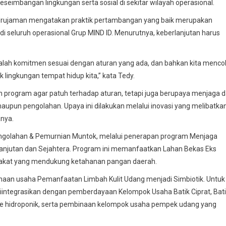
eimbangan lingkungan serta sosial di sekitar wilayah operasional.
y Badrujaman mengatakan praktik pertambangan yang baik merupakan
di seluruh operasional Grup MIND ID. Menurutnya, keberlanjutan harus
adalah komitmen sesuai dengan aturan yang ada, dan bahkan kita menc
k lingkungan tempat hidup kita,” kata Tedy.
n program agar patuh terhadap aturan, tetapi juga berupaya menjaga 
aupun pengolahan. Upaya ini dilakukan melalui inovasi yang melibatka
anya.
Pengolahan & Pemurnian Muntok, melalui penerapan program Menjaga
elanjutan dan Sejahtera. Program ini memanfaatkan Lahan Bekas Eks
rakat yang mendukung ketahanan pangan daerah.
aan usaha Pemanfaatan Limbah Kulit Udang menjadi Simbiotik. Untuk
integrasikan dengan pemberdayaan Kelompok Usaha Batik Ciprat, Bat
e hidroponik, serta pembinaan kelompok usaha pempek udang yang