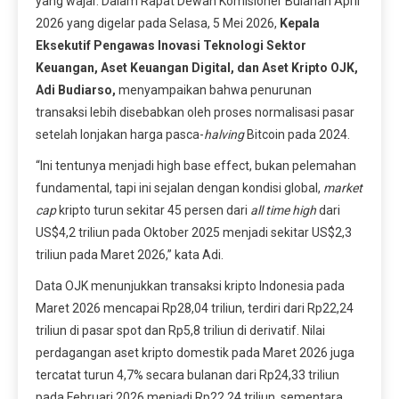
yang wajar. Dalam Rapat Dewan Komisioner Bulanan April
2026 yang digelar pada Selasa, 5 Mei 2026,
Kepala
Eksekutif Pengawas Inovasi Teknologi Sektor
Keuangan, Aset Keuangan Digital, dan Aset Kripto OJK,
Adi Budiarso,
menyampaikan bahwa penurunan
transaksi lebih disebabkan oleh proses normalisasi pasar
setelah lonjakan harga pasca-
halving
Bitcoin pada 2024.
“Ini tentunya menjadi high base effect, bukan pelemahan
fundamental, tapi ini sejalan dengan kondisi global,
market
cap
kripto turun sekitar 45 persen dari
all time high
dari
US$4,2 triliun pada Oktober 2025 menjadi sekitar US$2,3
triliun pada Maret 2026,” kata Adi.
Data OJK menunjukkan transaksi kripto Indonesia pada
Maret 2026 mencapai Rp28,04 triliun, terdiri dari Rp22,24
triliun di pasar spot dan Rp5,8 triliun di derivatif. Nilai
perdagangan aset kripto domestik pada Maret 2026 juga
tercatat turun 4,7% secara bulanan dari Rp24,33 triliun
pada Februari 2026 menjadi Rp22,24 triliun, sementara