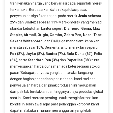
tren kenaikan harga yang bervariasi pada sejumlah merek
terkemuka. Berdasarkan data rekapitulasi pasar,
penyesuaian signifikan terjadi pada merek
Jenia sebesar
25%
dan
Bindex sebesar 11%
.Merek-merek yang menjadi
standar kebutuhan kantor seperti
Diamond, Gema, Max
Stapler, Airmail, Origin, Combo, Zebra Pen, Nachi Tape,
Sakana Whiteboard,
dan
Deli
juga mengalami kenaikan
merata sebesar
10%
. Sementara itu, merek lain seperti
Fox (8%)
,
Joyko (8%)
,
Bantex (7%)
,
Bola Dunia (6%)
,
Felix
(6%)
, serta
Standard Pen (3%)
dan
Paperline (3%)
turut
menyesuaikan harga guna menjaga ketersediaan stok di
pasar.“Sebagai penyedia yang berinteraksi langsung
dengan bagian pengadaan perusahaan, kami melihat
penyesuaian harga dari pihak produsen ini merupakan
dampak tak terelakkan dari tingginya biaya produksi global
saat ini. Kami merasa penting untuk menginformasikan
kondisi ini lebih awal agar para pelanggan korporat kami
dapat melakukan manajemen anggaran yang lebih