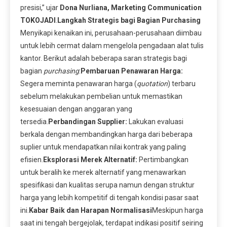
presisi,” ujar
Dona Nurliana, Marketing Communication
TOKOJADI
.
Langkah Strategis bagi Bagian Purchasing
Menyikapi kenaikan ini, perusahaan-perusahaan diimbau
untuk lebih cermat dalam mengelola pengadaan alat tulis
kantor. Berikut adalah beberapa saran strategis bagi
bagian
purchasing
:
Pembaruan Penawaran Harga:
Segera meminta penawaran harga (
quotation
) terbaru
sebelum melakukan pembelian untuk memastikan
kesesuaian dengan anggaran yang
tersedia.
Perbandingan Supplier:
Lakukan evaluasi
berkala dengan membandingkan harga dari beberapa
suplier untuk mendapatkan nilai kontrak yang paling
efisien.
Eksplorasi Merek Alternatif:
Pertimbangkan
untuk beralih ke merek alternatif yang menawarkan
spesifikasi dan kualitas serupa namun dengan struktur
harga yang lebih kompetitif di tengah kondisi pasar saat
ini.
Kabar Baik dan Harapan Normalisasi
Meskipun harga
saat ini tengah bergejolak, terdapat indikasi positif seiring