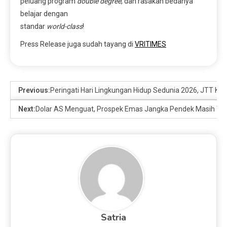
peluang program
double degree
, dan rasakan bedanya
belajar dengan
standar
world-class
!
Press Release juga sudah tayang di
VRITIMES
Previous:
Peringati Hari Lingkungan Hidup Sedunia 2026, JTT K
Next:
Dolar AS Menguat, Prospek Emas Jangka Pendek Masih Te
Satria