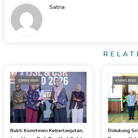
Satria
RELAT
2 MINS READ
4 MINS READ
Bukti Komitmen Keberlanjutan,
Didukung Sr