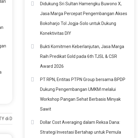
dan
Didukung Sri Sultan Hamengku Buwono X,
Jasa Marga Percepat Pengembangan Akses
Bokoharjo Tol Jogja-Solo untuk Dukung
an
Konektivitas DIY
ngan
Bukti Komitmen Keberlanjutan, Jasa Marga
Raih Predikat Gold pada 6th TJSL & CSR
Award 2026
a
PT RPN, Entitas PTPN Group bersama BPDP
Dukung Pengembangan UMKM melalui
Workshop Pangan Sehat Berbasis Minyak
Sawit
 di Dua Universitas Jepang
Dollar Cost Averaging dalam Reksa Dana:
Strategi Investasi Bertahap untuk Pemula