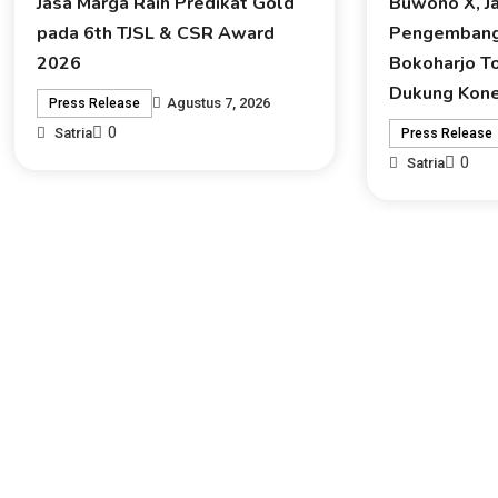
Jasa Marga Raih Predikat Gold
Buwono X, J
pada 6th TJSL & CSR Award
Pengembang
2026
Bokoharjo To
Dukung Kone
Agustus 7, 2026
Press Release
0
Satria
Press Release
0
Satria