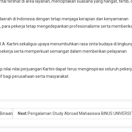
 terlihat di area layanan, menciptakan suasana yang hangat, tertib, 
daerah di Indonesia dengan tetap menjaga kerapian dan kenyamanan
al, para pekerja tetap mengedepankan profesionalisme serta memberik
.A. Kartini sekaligus upaya menumbuhkan rasa cinta budaya di lingku
ntarpekerja serta memperkuat semangat dalam memberikan pelayanan
ap nilai-nilai perjuangan Kartini dapat terus menginspirasi seluruh pekerj
tif bagi perusahaan serta masyarakat.
 Binaan Tembus Kompetisi Kopi Dunia
Next:
Pengalaman Study Abroad Mahasiswa BINUS UNIVERSITY