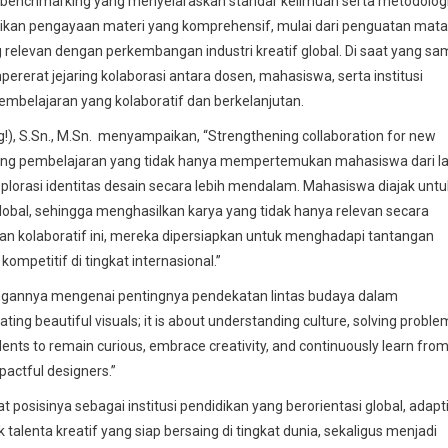
ic benchmarking yang menyelaraskan standar keilmuan serta metodolog
mberikan pengayaan materi yang komprehensif, mulai dari penguatan mata
g relevan dengan perkembangan industri kreatif global. Di saat yang sa
rerat jejaring kolaborasi antara dosen, mahasiswa, serta institusi
embelajaran yang kolaboratif dan berkelanjutan.
!), S.Sn., M.Sn. menyampaikan, “Strengthening collaboration for new
ruang pembelajaran yang tidak hanya mempertemukan mahasiswa dari la
orasi identitas desain secara lebih mendalam. Mahasiswa diajak untu
global, sehingga menghasilkan karya yang tidak hanya relevan secara
man kolaboratif ini, mereka dipersiapkan untuk menghadapi tantangan
mpetitif di tingkat internasional.”
angannya mengenai pentingnya pendekatan lintas budaya dalam
ing beautiful visuals; it is about understanding culture, solving proble
ents to remain curious, embrace creativity, and continuously learn fro
pactful designers.”
 posisinya sebagai institusi pendidikan yang berorientasi global, adapt
alenta kreatif yang siap bersaing di tingkat dunia, sekaligus menjadi