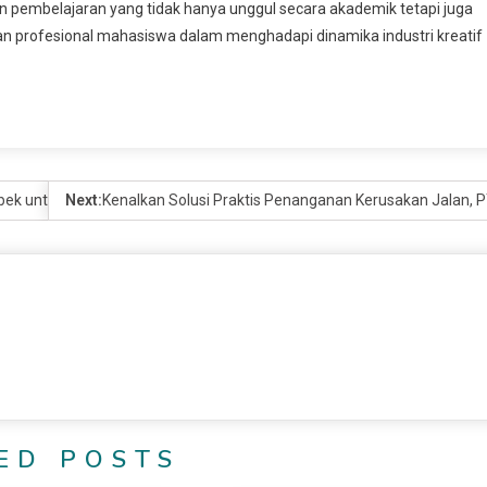
 pembelajaran yang tidak hanya unggul secara akademik tetapi juga
an profesional mahasiswa dalam menghadapi dinamika industri kreatif
ek untuk Akses ke Jakarta Fair 2026
Next:
Kenalkan Solusi Praktis Penanganan Kerusakan Jalan, 
ED POSTS