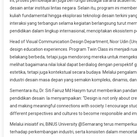
ini, proses pembelajaran juga berfungsi sebagai sarana academ
desain antar institusi lintas negara. Selain itu, program ini me
kuliah fundamental hingga eksplorasi teknologi desain terkini yan
interaksi yang terbangun selama kegiatan berlangsung turut mempe
pendidikan dalam lingkup internasional, menciptakan ekosistem p
Head of Visual Communication Design Department, Noor Udin (Ung
design education experiences. Program Twin Class ini menjadi 
belakang berbeda, tetapi juga mendorong mereka untuk mengekspl
melihat bagaimana nilai lokal dapat berdialog dengan perspektif 
estetika, tetapi juga kontekstual secara budaya. Melalui pengala
industri desain masa depan yang semakin kompleks, dinamis, dan ko
Sementara itu, Dr. Siti Fairuz Md Hasym turut memberikan pand
pendidikan desain. Ia menyampaikan: “Design is not only about creat
and making meaningful connections with society. I encourage stud
different perspectives and cultures to become responsible and im
Melalui inisiatif ini, BINUS University @Semarang terus memperkuat
terhadap perkembangan industri, serta konsisten dalam mencetak t