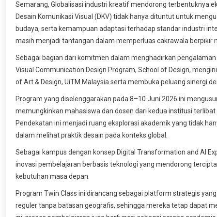
Semarang, Globalisasi industri kreatif mendorong terbentuknya e
Desain Komunikasi Visual (DKV) tidak hanya dituntut untuk menguasa
budaya, serta kemampuan adaptasi terhadap standar industri intern
masih menjadi tantangan dalam memperluas cakrawala berpikir 
Sebagai bagian dari komitmen dalam menghadirkan pengalaman p
Visual Communication Design Program, School of Design, menginis
of Art & Design, UiTM Malaysia serta membuka peluang sinergi den
Program yang diselenggarakan pada 8–10 Juni 2026 ini mengusung
memungkinkan mahasiswa dan dosen dari kedua institusi terlibat 
Pendekatan ini menjadi ruang eksplorasi akademik yang tidak 
dalam melihat praktik desain pada konteks global.
Sebagai kampus dengan konsep Digital Transformation and AI 
inovasi pembelajaran berbasis teknologi yang mendorong tercipt
kebutuhan masa depan.
Program Twin Class ini dirancang sebagai platform strategis ya
reguler tanpa batasan geografis, sehingga mereka tetap dapat m