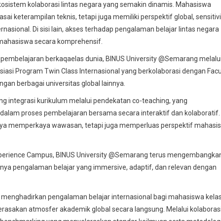
kosistem kolaborasi lintas negara yang semakin dinamis. Mahasiswa
i keterampilan teknis, tetapi juga memiliki perspektif global, sensitiv
asional. Di sisi lain, akses terhadap pengalaman belajar lintas negara
mahasiswa secara komprehensif.
embelajaran berkaqaelas dunia, BINUS University @Semarang melalu
iasi Program Twin Class Internasional yang berkolaborasi dengan Facu
gan berbagai universitas global lainnya.
 integrasi kurikulum melalui pendekatan co-teaching, yang
dalam proses pembelajaran bersama secara interaktif dan kolaboratif.
hanya memperkaya wawasan, tetapi juga memperluas perspektif mahasi
Experience Campus, BINUS University @Semarang terus mengembangka
anya pengalaman belajar yang immersive, adaptif, dan relevan dengan
ng menghadirkan pengalaman belajar internasional bagi mahasiswa kela
erasakan atmosfer akademik global secara langsung. Melalui kolaboras