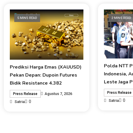
5 MINS READ
2 MINS READ
Polda NTT P
Prediksi Harga Emas (XAUUSD)
Indonesia, A
Pekan Depan: Dupoin Futures
Leste Jaga 
Bidik Resistance 4.382
Press Release
Agustus 7, 2026
Press Release
0
Satria
0
Satria