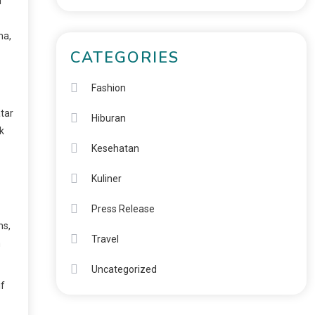
i
ma,
CATEGORIES
Fashion
tar
Hiburan
k
Kesehatan
Kuliner
Press Release
ms,
Travel
m
Uncategorized
if