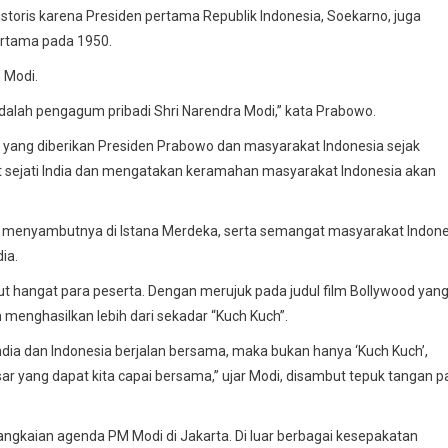
toris karena Presiden pertama Republik Indonesia, Soekarno, juga
ertama pada 1950.
 Modi.
 adalah pengagum pribadi Shri Narendra Modi,” kata Prabowo.
yang diberikan Presiden Prabowo dan masyarakat Indonesia sejak
 sejati India dan mengatakan keramahan masyarakat Indonesia akan
g menyambutnya di Istana Merdeka, serta semangat masyarakat Indone
ia.
angat para peserta. Dengan merujuk pada judul film Bollywood yan
menghasilkan lebih dari sekadar “Kuch Kuch”.
dia dan Indonesia berjalan bersama, maka bukan hanya ‘Kuch Kuch’,
sar yang dapat kita capai bersama,” ujar Modi, disambut tepuk tangan p
ngkaian agenda PM Modi di Jakarta. Di luar berbagai kesepakatan