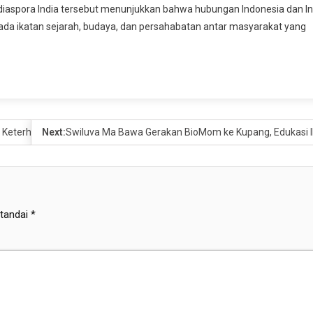
 diaspora India tersebut menunjukkan bahwa hubungan Indonesia dan In
pada ikatan sejarah, budaya, dan persahabatan antar masyarakat yang
u Keterhunian Rumah FLPP di Kabupaten Malang
Next:
Swiluva Ma Bawa Gerakan BioMom ke Kupang, Edukasi I
itandai
*