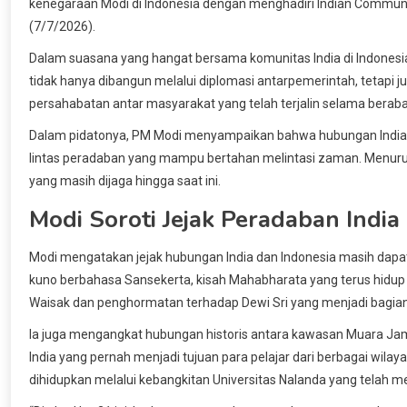
kenegaraan Modi di Indonesia dengan menghadiri Indian Community
(7/7/2026).
Dalam suasana yang hangat bersama komunitas India di Indones
tidak hanya dibangun melalui diplomasi antarpemerintah, tetapi j
persahabatan antar masyarakat yang telah terjalin selama berab
Dalam pidatonya, PM Modi menyampaikan bahwa hubungan India da
lintas peradaban yang mampu bertahan melintasi zaman. Menurut
yang masih dijaga hingga saat ini.
Modi Soroti Jejak Peradaban India 
Modi mengatakan jejak hubungan India dan Indonesia masih dapat 
kuno berbahasa Sansekerta, kisah Mahabharata yang terus hidup m
Waisak dan penghormatan terhadap Dewi Sri yang menjadi bagian
Ia juga mengangkat hubungan historis antara kawasan Muara Jam
India yang pernah menjadi tujuan para pelajar dari berbagai wilay
dihidupkan melalui kebangkitan Universitas Nalanda yang telah 