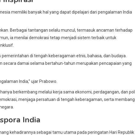
a memiliki banyak hal yang dapat dipelajari dari pengalaman India
nkan. Berbagai tantangan selalu muncul, termasuk ancaman terhadap
un, ia menilai demokrasi tetap menjadi sistem terbaik untuk
klusif.
s pemerintahan di tengah keberagaman etnis, bahasa, dan budaya.
ahan secara damai selama bertahun-tahun merupakan pencapaian yang
ngalaman India,” ujar Prabowo.
anya berkembang melalui kerja sama ekonomi, perdagangan, dan polit
demokrasi, menjaga persatuan di tengah keberagaman, serta memban
negara.
pora India
ang kehadirannya sebagai tamu utama pada peringatan Hari Republik