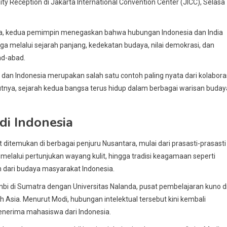
 Reception di Jakarta International Convention Center (JICC), Selasa
ia, kedua pemimpin menegaskan bahwa hubungan Indonesia dan India
uga melalui sejarah panjang, kedekatan budaya, nilai demokrasi, dan
ad-abad.
n Indonesia merupakan salah satu contoh paling nyata dari kolabora
nya, sejarah kedua bangsa terus hidup dalam berbagai warisan buday
di Indonesia
ditemukan di berbagai penjuru Nusantara, mulai dari prasasti-prasasti
elalui pertunjukan wayang kulit, hingga tradisi keagamaan seperti
 dari budaya masyarakat Indonesia.
bi di Sumatra dengan Universitas Nalanda, pusat pembelajaran kuno d
ah Asia. Menurut Modi, hubungan intelektual tersebut kini kembali
menerima mahasiswa dari Indonesia.