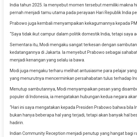
India tahun 2025. Ia menyebut momen tersebut memiliki makna his
pernah menjadi tamu utama pada perayaan Hari Republik India p
Prabowo juga kembali menyampaikan kekagumannya kepada PM
“Saya tidak ikut campur dalam politik domestik India, tetapi saya
Sementara itu, Modi mengaku sangat terkesan dengan sambutan 
kedatangannya di Jakarta. Ia menyebut Prabowo sebagai sahabat
menjadi kenangan yang selalu ia bawa.
Modi juga mengaku terharu melihat antusiasme para pelajar yan
yang menurutnya mencerminkan persahabatan tulus terhadap Ind
Menutup sambutannya, Modi menyampaikan pesan yang disambut h
populer di Indonesia, ia mengatakan hubungan kedua negara akan 
“Hari ini saya mengatakan kepada Presiden Prabowo bahwa bila In
bukan hanya beberapa hal yang terjadi, tetapi akan banyak hal be
hadirin.
Indian Community Reception menjadi penutup yang hangat bagi ra