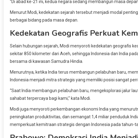
“Di abad ke-21 ini, kedua negara sedang membangun masa depan b
Menurut Modi, kedekatan sejarah tersebut menjadi modal penting
berbagai bidang pada masa depan.
Kedekatan Geografis Perkuat Kem
Selain hubungan sejarah, Modi menyoroti kedekatan geografis ked
sekitar 850 kilometer dari Aceh, sehingga Indonesia dan India p
bersama di kawasan Samudra Hindia.
Menurutnya, ketika India terus membangun pelabuhan baru, mem
Indonesia menjadi mitra strategis yang memiliki posisi sangat pent
“Saat India membangun pelabuhan baru, mengeksplorasi jalur lau
sahabat terpercaya bagi kami,” kata Modi.
Modi juga menyoroti perkembangan ekonomi India yang menurutn
peningkatan produktivitas, dan semangat 1,4 miliar penduduk Ind
memperkuat kemitraan strategis dengan Indonesia pada tahun-
Prabowo: Demokrasi India Menjadi 