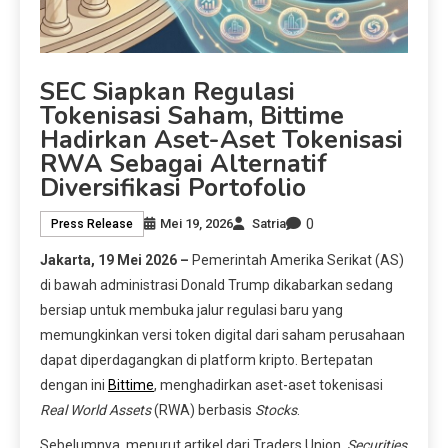
SEC Siapkan Regulasi
Tokenisasi Saham, Bittime
Hadirkan Aset-Aset Tokenisasi
RWA Sebagai Alternatif
Diversifikasi Portofolio
0
Mei 19, 2026
Satria
Press Release
Jakarta, 19 Mei 2026 –
Pemerintah Amerika Serikat (AS)
di bawah administrasi Donald Trump dikabarkan sedang
bersiap untuk membuka jalur regulasi baru yang
memungkinkan versi token digital dari saham perusahaan
dapat diperdagangkan di platform kripto. Bertepatan
dengan ini
Bittime
, menghadirkan aset-aset tokenisasi
Real World Assets
(RWA) berbasis
Stocks
.
Sebelumnya, menurut artikel dari Traders Union.
Securities