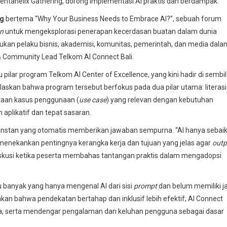
 Pentahelix Gathering, dorong implementasi AI praktis dan berdampak.
ng
bertema “Why Your Business Needs to Embrace AI?”, sebuah forum
on
untuk mengeksplorasi penerapan kecerdasan buatan dalam dunia
ukan pelaku bisnis, akademisi, komunitas, pemerintah, dan media dala
s & Community Lead Telkom AI Connect Bali.
u pilar program Telkom AI Center of Excellence, yang kini hadir di sembi
elaskan bahwa program tersebut berfokus pada dua pilar utama: literasi
aan kasus penggunaan (
use case
) yang relevan dengan kebutuhan
h aplikatif dan tepat sasaran.
instan yang otomatis memberikan jawaban sempurna. “AI hanya sebai
, menekankan pentingnya kerangka kerja dan tujuan yang jelas agar
outp
 diskusi ketika peserta membahas tantangan praktis dalam mengadopsi
 banyak yang hanya mengenal AI dari sisi
prompt
dan belum memiliki ja
kan bahwa pendekatan bertahap dan inklusif lebih efektif; AI Connect
, serta mendengar pengalaman dan keluhan pengguna sebagai dasar