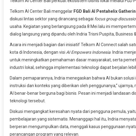
Telkom AI Center Bali perkuat ekosistem bisnis lokal melalui FGD
Telkom AI Center Bali menggelar
FGD Bali AI Pentahelix Gatheri
diskusi lintas sektor yang dirancang sebagai
focus group discussi
usaha. Kegiatan yang berlangsung pada 8 Mei lalu ini mempertem
dialog langsung yang dipandu oleh Indria Trisni Puspita, Busines
Acara ini menjadi bagian dari inisiatif Telkom AI Connect salah sat
kota di Indonesia, dengan visi
AI
Empowers Indonesia
. Indria menj
untuk meningkatkan pemahaman dasar masyarakat, serta pemet
industri lokal, sehingga implementasi teknologi dapat berjalan lebi
Dalam pemaparannya, Indria menegaskan bahwa AI bukan solusi 
instruksi dan konteks yang diberikan oleh penggunanya,” ujarnya
AI benar-benar berguna bagi bisnis. Pesan ini menjadi landasan
teknologi tersebut.
Diskusi mengangkat keresahan nyata dari pengguna pemula, yaitu
pembelajaran yang sistematis. Menanggapi hal itu, Indria menyata
berperan mengumpulkan data, menggali kasus penggunaan nyata
perancangan program yang relevan.