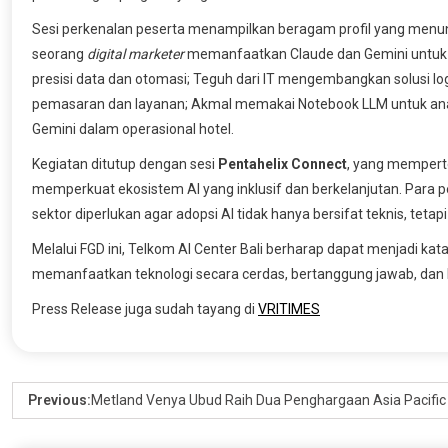
Sesi perkenalan peserta menampilkan beragam profil yang menunj
seorang
digital
marketer
memanfaatkan Claude dan Gemini untuk v
presisi data dan otomasi; Teguh dari IT mengembangkan solusi lo
pemasaran dan layanan; Akmal memakai Notebook LLM untuk anal
Gemini dalam operasional hotel.
Kegiatan ditutup dengan sesi
Pentahelix Connect
, yang mempert
memperkuat ekosistem AI yang inklusif dan berkelanjutan. Para 
sektor diperlukan agar adopsi AI tidak hanya bersifat teknis, teta
Melalui FGD ini, Telkom AI Center Bali berharap dapat menjadi k
memanfaatkan teknologi secara cerdas, bertanggung jawab, dan 
Press Release juga sudah tayang di
VRITIMES
Previous:
Metland Venya Ubud Raih Dua Penghargaan Asia Pacific