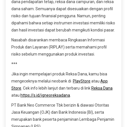
dana pendapatan tetap, reksa dana campuran, dan reksa
dana saham. Semuanya dapat disesuaikan dengan profil
risiko dan tujuan finansial pengguna. Namun, penting
dipahami bahwa setiap instrumen investasi memiliki risiko
dan hasil investasi dapat berubah mengikuti kondisi pasar.
Nasabah disarankan membaca Ringkasan Informasi
Produk dan Layanan (RIPLAY) serta memahami profil
risiko sebelum menggunakan produk investasi.
***
Jika ingin mempelajari produk Reksa Dana, kamu bisa
mengeceknya melalui neobank di
PlayStore
atau
App
Store
. Cek info lebih lanjut dan terbaru di link
Reksa Dana
atau
https://s.id/igneoreksadana
.
PT Bank Neo Commerce Tbk berizin & diawasi Otoritas
Jasa Keuangan (OJK) dan Bank Indonesia (BI), serta
merupakan bank peserta penjaminan Lembaga Penjamin
Simpanan (LPS).⁣