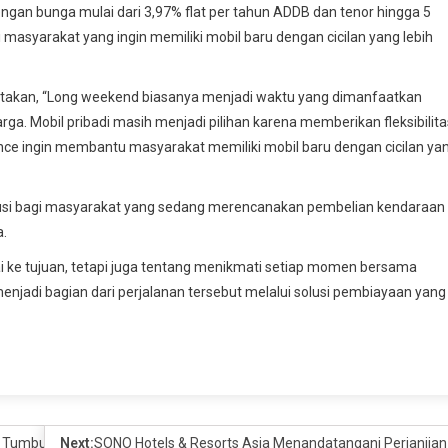
gan bunga mulai dari 3,97% flat per tahun ADDB dan tenor hingga 5
asyarakat yang ingin memiliki mobil baru dengan cicilan yang lebih
gatakan, “Long weekend biasanya menjadi waktu yang dimanfaatkan
. Mobil pribadi masih menjadi pilihan karena memberikan fleksibilita
ance ingin membantu masyarakat memiliki mobil baru dengan cicilan ya
lusi bagi masyarakat yang sedang merencanakan pembelian kendaraan
a.
i ke tujuan, tetapi juga tentang menikmati setiap momen bersama
enjadi bagian dari perjalanan tersebut melalui solusi pembiayaan yang
 Tumbuh 3,63 Persen
Next:
SONO Hotels & Resorts Asia Menandatangani Perjanjian u