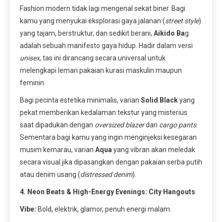
Fashion modern tidak lagi mengenal sekat biner. Bagi
kamu yang menyukai eksplorasi gaya jalanan (
street style
)
yang tajam, berstruktur, dan sedikit berani,
Aikido Ba
g
adalah sebuah manifesto gaya hidup. Hadir dalam versi
unisex
, tas ini dirancang secara universal untuk
melengkapi lemari pakaian kurasi maskulin maupun
feminin.
Bagi pecinta estetika minimalis, varian
Solid Black
yang
pekat memberikan kedalaman tekstur yang misterius
saat dipadukan dengan
oversized blazer
dan
cargo pants
.
Sementara bagi kamu yang ingin menginjeksi kesegaran
musim kemarau, varian
Aqua
yang vibran akan meledak
secara visual jika dipasangkan dengan pakaian serba putih
atau denim usang (
distressed denim
).
4. Neon Beats & High-Energy Evenings: City Hangouts
Vibe:
Bold, elektrik, glamor, penuh energi malam.