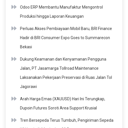
Odoo ERP Membantu Manufaktur Mengontrol
Produksi hingga Laporan Keuangan
Perluas Akses Pembiayaan Mobil Baru, BRI Finance
Hadir di BRI Consumer Expo Goes to Summarecon
Bekasi
Dukung Keamanan dan Kenyamanan Pengguna
Jalan, PT Jasamarga Tollroad Maintenance
Laksanakan Pekerjaan Preservasi di Ruas Jalan Tol
Jagorawi
Arah Harga Emas (XAUUSD) Hari Ini Terungkap,
Dupoin Futures Soroti Area Support Krusial
Tren Bersepeda Terus Tumbuh, Pengiriman Sepeda