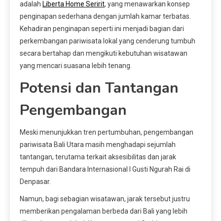
adalah
Liberta Home Seririt
, yang menawarkan konsep
penginapan sederhana dengan jumlah kamar terbatas.
Kehadiran penginapan seperti ini menjadi bagian dari
perkembangan pariwisata lokal yang cenderung tumbuh
secara bertahap dan mengikuti kebutuhan wisatawan
yang mencari suasana lebih tenang.
Potensi dan Tantangan
Pengembangan
Meski menunjukkan tren pertumbuhan, pengembangan
pariwisata Bali Utara masih menghadapi sejumlah
tantangan, terutama terkait aksesibilitas dan jarak
tempuh dari Bandara Internasional I Gusti Ngurah Rai di
Denpasar.
Namun, bagi sebagian wisatawan, jarak tersebut justru
memberikan pengalaman berbeda dari Bali yang lebih