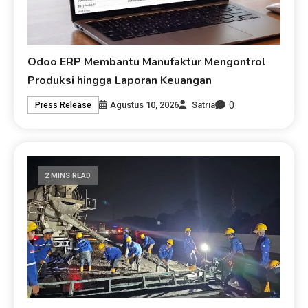
Odoo ERP Membantu Manufaktur Mengontrol
Produksi hingga Laporan Keuangan
0
Agustus 10, 2026
Satria
Press Release
2 MINS READ