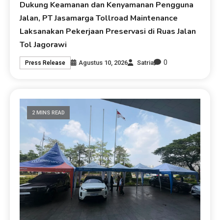
Dukung Keamanan dan Kenyamanan Pengguna
Jalan, PT Jasamarga Tollroad Maintenance
Laksanakan Pekerjaan Preservasi di Ruas Jalan
Tol Jagorawi
0
Agustus 10, 2026
Satria
Press Release
2 MINS READ