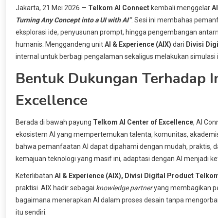
Jakarta, 21 Mei 2026 —
Telkom AI Connect
kembali menggelar
A
Turning Any Concept into a UI with AI”
. Sesi ini membahas pemanfa
eksplorasi ide, penyusunan prompt, hingga pengembangan antarmu
humanis. Menggandeng unit
AI & Experience (AIX)
dari
Divisi Di
internal untuk berbagi pengalaman sekaligus melakukan simulasi i
Bentuk Dukungan Terhadap Ini
Excellence
Berada di bawah payung
Telkom AI Center of Excellence
, AI Co
ekosistem AI yang mempertemukan talenta, komunitas, akademisi, 
bahwa pemanfaatan AI dapat dipahami dengan mudah, praktis, dan
kemajuan teknologi yang masif ini, adaptasi dengan AI menjadi ke
Keterlibatan
AI & Experience (AIX), Divisi Digital Product Telk
praktisi. AIX hadir sebagai
knowledge partner
yang membagikan p
bagaimana menerapkan AI dalam proses desain tanpa mengorba
itu sendiri.