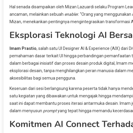
Hal senada disampaikan oleh Mizan Lazuardi selaku Program Lead
ancaman, melainkan sebuah
enabler.
“Orang yang menggunakan AI 
Mizan, menekankan pentingnya mengintegrasikan transformasi AI 
Eksplorasi Teknologi AI Bers
Imam Prastio
, salah satu UI Designer AI & Experience (AIX) dari
pemahaman dasar terkait UI hingga perbandingan pemanfaatan tekn
dalam berbagai inisiatif dan proses desain produk digital, I
eksplorasi desain, tanpa menghilangkan peran manusia dalam me
aksesibilitas bagi semua pengguna.
Keseruan dari sesi berlangsung karena peserta tidak hanya men
satu kegiatan yang dibawakan untuk mengajak hingga mendamping
saat ini dapat membantu proses iterasi antarmuka desain. Ima
dalam menyusun
prompt
yang tepat hingga memandu kecerdasan 
Komitmen AI Connect Terhada