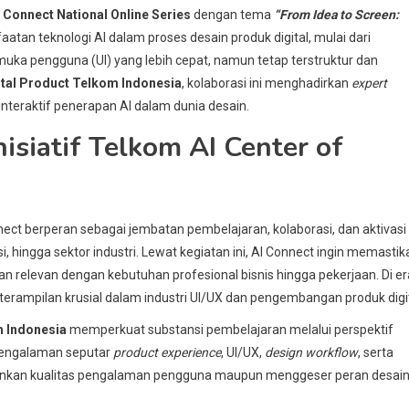
I Connect National Online Series
dengan tema
“From Idea to Screen:
atan teknologi AI dalam proses desain produk digital, mulai dari
ka pengguna (UI) yang lebih cepat, namun tetap terstruktur dan
gital Product Telkom Indonesia
, kolaborasi ini menghadirkan
expert
nteraktif penerapan AI dalam dunia desain.
siatif Telkom AI Center of
nnect berperan sebagai jembatan pembelajaran, kolaborasi, dan aktivasi
hingga sektor industri. Lewat kegiatan ini, AI Connect ingin memastik
 relevan dengan kebutuhan profesional bisnis hingga pekerjaan. Di er
terampilan krusial dalam industri UI/UX dan pengembangan produk digit
om Indonesia
memperkuat substansi pembelajaran melalui perspektif
engalaman seputar
product experience
, UI/UX,
design workflow
, serta
nkan kualitas pengalaman pengguna maupun menggeser peran desain