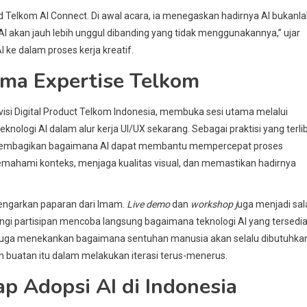
 Telkom AI Connect. Di awal acara, ia menegaskan hadirnya AI bukanl
akan jauh lebih unggul dibanding yang tidak menggunakannya,” ujar
ke dalam proses kerja kreatif.
ama Expertise Telkom
 Divisi Digital Product Telkom Indonesia, membuka sesi utama melalui
ologi AI dalam alur kerja UI/UX sekarang. Sebagai praktisi yang terli
mam membagikan bagaimana AI dapat membantu mempercepat proses
mahami konteks, menjaga kualitas visual, dan memastikan hadirnya
dengarkan paparan dari Imam.
Live demo
dan
workshop j
uga menjadi sal
i partisipan mencoba langsung bagaimana teknologi AI yang tersedi
m juga menekankan bagaimana sentuhan manusia akan selalu dibutuhka
buatan itu dalam melakukan iterasi terus-menerus.
p Adopsi AI di Indonesia